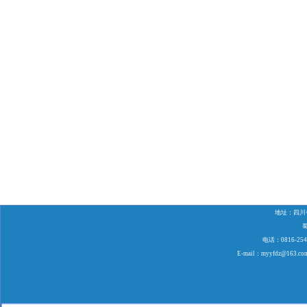
地址：四川
蜀
电话：0816-254
E-mail：myyfdz@163.co